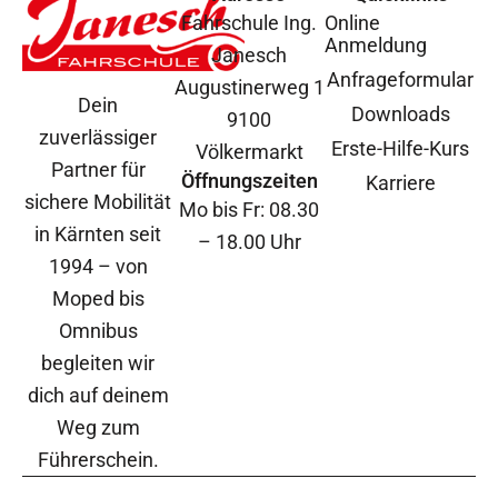
Fahrschule Ing.
Online
Anmeldung
Janesch
Anfrageformular
Augustinerweg 1
Dein
Downloads
9100
zuverlässiger
Erste-Hilfe-Kurs
Völkermarkt
Partner für
Öffnungszeiten
Karriere
sichere Mobilität
Mo bis Fr: 08.30
in Kärnten seit
– 18.00 Uhr
1994 – von
Moped bis
Omnibus
begleiten wir
dich auf deinem
Weg zum
Führerschein.