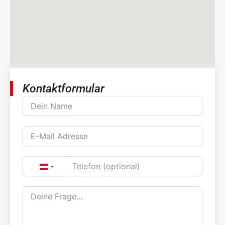
Kontaktformular
Name
E-
Mail
Telefon
A
u
Nachricht
s
t